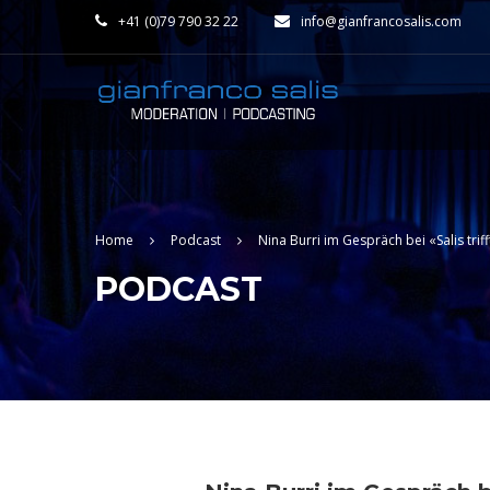
+41 (0)79 790 32 22
info@gianfrancosalis.com
Home
Podcast
Nina Burri im Gespräch bei «Salis trif
PODCAST