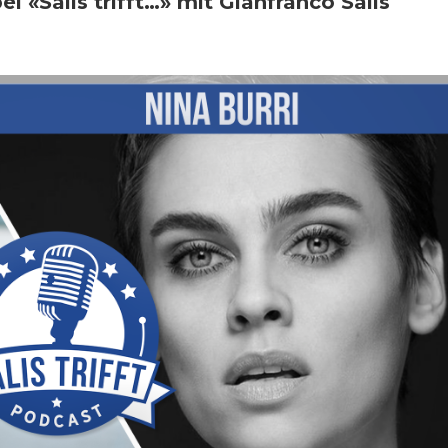
ei «Salis trifft…» mit Gianfranco Salis