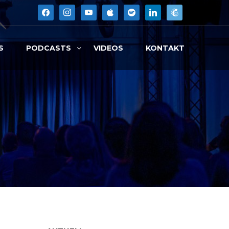
facebook
instagram
youtube
apple
spotify
linkedin
mailchimp2
S
PODCASTS
VIDEOS
KONTAKT