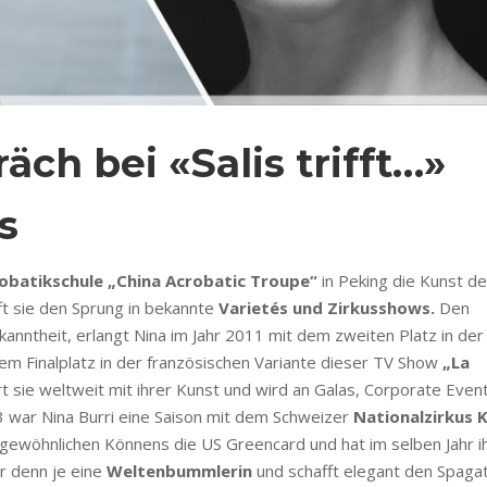
̈ch bei «Salis trifft…»
s
obatikschule „China Acrobatic Troupe“
in Peking die Kunst de
ft sie den Sprung in bekannte
Varietés und Zirkusshows.
Den
kanntheit, erlangt Nina im Jahr 2011 mit dem zweiten Platz in der
m Finalplatz in der französischen Variante dieser TV Show
„La
sie weltweit mit ihrer Kunst und wird an Galas, Corporate Event
13 war Nina Burri eine Saison mit dem Schweizer
Nationalzirkus 
gewöhnlichen Könnens die US Greencard und hat im selben Jahr i
r denn je eine
Weltenbummlerin
und schafft elegant den Spaga