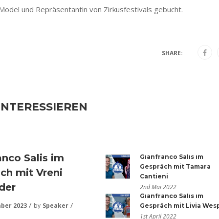
Model und Repräsentantin von Zirkusfestivals gebucht.
SHARE:
INTERESSIEREN
anco Salis im
Gianfranco Salis im
Gespräch mit Tamara
ch mit Vreni
Cantieni
der
2nd Mai 2022
Gianfranco Salis im
ber 2023
by
Speaker
Gespräch mit Livia Wes
1st April 2022