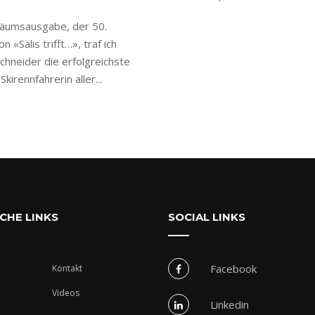
iläumsausgabe, der 50.
 «Salis trifft…», traf ich
Schneider die erfolgreichste
kirennfahrerin aller...
CHE LINKS
SOCIAL LINKS
Facebook
Kontakt
Videos
Linkedin