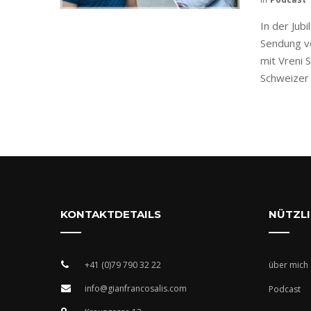
In der Jub
Sendung von
mit Vreni 
Schweizer S
KONTAKTDETAILS
NÜTZLI
+41 (0)79 790 32 22
über mich
info@gianfrancosalis.com
Podcast