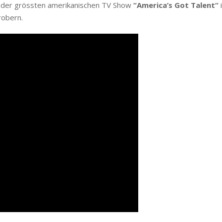
 der grössten amerikanischen TV Show
“America’s Got Talent“
i
robern.