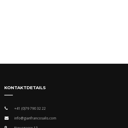
KONTAKTDETAILS
+41 (0)79 790 32 22
info@gianfrancosalis.com
Kreuzgasse 13