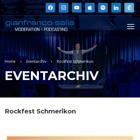
facebook
instagram
youtube
apple
spotify
linkedin
mailchi
Home
Eventarchiv
Rockfest Schmerikon
EVENTARCHIV
Rockfest Schmerikon